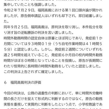
集中していたことも強調しました。
令和２年７月２９日，福岡高裁における第１回口頭弁論が開かれ
ましたが，原告側申請証人はいずれも却下され，即日結審しまし
た。
同年９月２５日，福岡高裁は，原判決を取り消し，本件処分を取
り消す旨の逆転勝訴の判決を言い渡しました。
時間外勤務時間の認定自体は原審とほぼ同じであり，発症前１か
月間については９３時間０１分（うち自宅作業時間は４１時間５
５分）と認定しました。しかし，発症前２週間についていずれも
週２５時間を超えていること，発症前６か月目の校内時間外勤務
時間がほぼ８０時間となっていることを指摘し，原告が長期間に
わたり恒常的に長時間の時間外勤務をしていたと認定しました。
この判決は上告されずに確定しました。
６ 福岡高裁判決の評価
今回の判決は，公務の過重性の判断において，単に時間外労働時
間の長さだけを捉えて形式的に判断するのではなく，原告の勤務
実態を重視して実質的に判断をしたという点で，小学校教諭であ