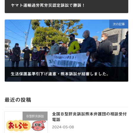
ヤマト運輸過労死労災認定訴訟で勝訴！
2020-02-05
次の記事
生活保護基準引下げ違憲・熊本訴訟が結審しました。
2022-02-04
最近の投稿
全国Ｂ型肝炎訴訟熊本弁護団の相談受付
Ｂ型肝炎訴訟
電話
2024-05-08