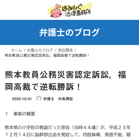
コ
ナ
ン
ビ
テ
ゲ
ン
ー
ツ
シ
弁護士のブログ
へ
ョ
ス
ン
キ
に
ホーム
弁護士のブログ
訴訟関係
ッ
移
熊本教員公務災害認定訴訟，福岡高裁で逆転勝訴！
プ
動
熊本教員公務災害認定訴訟，福
岡高裁で逆転勝訴！
2020-10-31
弁護士 中島潤史
１ 事案の概要
熊本県の小学校の教諭だった原告（当時４４歳）が，平成２３年
１２月１４日に脳幹部出血を発症して，四肢麻痺，発語不能，聴