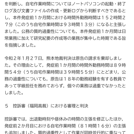
を判断し，自宅作業時間についてはノートパソコンの起動・終了
ログ及び文書ファイルの作成・更新ログから判断すべきであると
し，本件発症前１か月間における時間外勤務時間は１５２時間２
７分（このうち自宅作業時間は９３時間１３分）になると主張し
ました。公務の質的過重性についても，本件発症前１か月間は日
常業務に加えて研究紀要の作成等の業務が集中した時期である旨
を指摘しました。
令和２年１月２７日，熊本地裁判決は原告の請求を棄却しまし
た。その理由として，発症前１か月間の時間外勤務時間は８９時
間５４分（うち自宅作業時間は３９時間５５分）にとどまり，公
務の過重性についても，原告は１８年の勤務経験を有する教員で
あって学級担任を務めておらず，個々の業務は過重でなかったと
しました。
５ 控訴審（福岡高裁）における審理と判決
控訴審では，出退勤時刻や昼休みの時間の主張を修正したほか，
発症前２か月目における自宅作業時間（８１時間１６分）の主張
も追加しました。質的過重性として作業が同時並行的に重なって