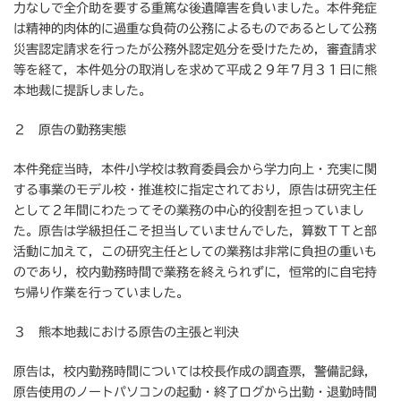
力なしで全介助を要する重篤な後遺障害を負いました。本件発症
は精神的肉体的に過重な負荷の公務によるものであるとして公務
災害認定請求を行ったが公務外認定処分を受けたため，審査請求
等を経て，本件処分の取消しを求めて平成２９年７月３１日に熊
本地裁に提訴しました。
２ 原告の勤務実態
本件発症当時，本件小学校は教育委員会から学力向上・充実に関
する事業のモデル校・推進校に指定されており，原告は研究主任
として２年間にわたってその業務の中心的役割を担っていまし
た。原告は学級担任こそ担当していませんでした，算数ＴＴと部
活動に加えて，この研究主任としての業務は非常に負担の重いも
のであり，校内勤務時間で業務を終えられずに，恒常的に自宅持
ち帰り作業を行っていました。
３ 熊本地裁における原告の主張と判決
原告は，校内勤務時間については校長作成の調査票，警備記録，
原告使用のノートパソコンの起動・終了ログから出勤・退勤時間