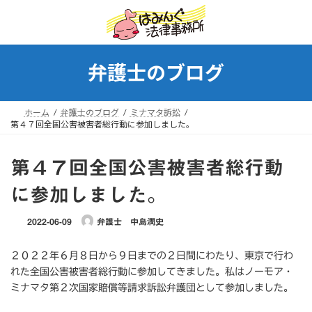
コ
ナ
ン
ビ
テ
ゲ
ン
ー
ツ
シ
弁護士のブログ
へ
ョ
ス
ン
キ
に
ホーム
弁護士のブログ
ミナマタ訴訟
ッ
移
第４７回全国公害被害者総行動に参加しました。
プ
動
第４７回全国公害被害者総行動
に参加しました。
2022-06-09
弁護士 中島潤史
２０２２年６月８日から９日までの２日間にわたり、東京で行わ
れた全国公害被害者総行動に参加してきました。私はノーモア・
ミナマタ第２次国家賠償等請求訴訟弁護団として参加しました。