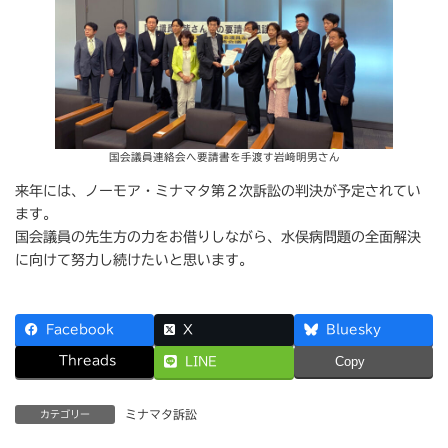
国会議員連絡会へ要請書を手渡す岩﨑明男さん
来年には、ノーモア・ミナマタ第２次訴訟の判決が予定されてい
ます。
国会議員の先生方の力をお借りしながら、水俣病問題の全面解決
に向けて努力し続けたいと思います。
Facebook
X
Bluesky
Threads
LINE
Copy
ミナマタ訴訟
カテゴリー