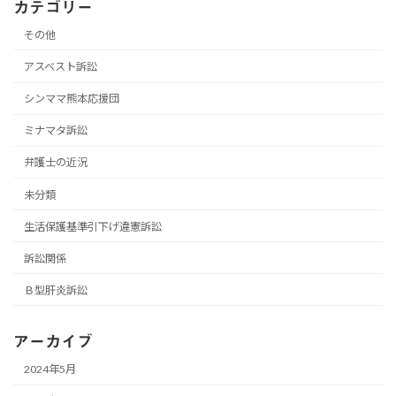
カテゴリー
その他
アスベスト訴訟
シンママ熊本応援団
ミナマタ訴訟
弁護士の近況
未分類
生活保護基準引下げ違憲訴訟
訴訟関係
Ｂ型肝炎訴訟
アーカイブ
2024年5月