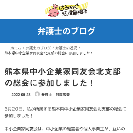
コ
ナ
ン
ビ
テ
ゲ
ン
ー
ツ
シ
弁護士のブログ
へ
ョ
ス
ン
キ
に
ホーム
弁護士のブログ
弁護士の近況
ッ
移
熊本県中小企業家同友会北支部の総会に参加しました！
プ
動
熊本県中小企業家同友会北支部
の総会に参加しました！
2022-05-23
弁護士 阿部広美
5月20日、私が所属する熊本県中小企業家同友会北支部の総会に
参加しました！
中小企業家同友会は、中小企業の経営者や個人事業主が、互いの