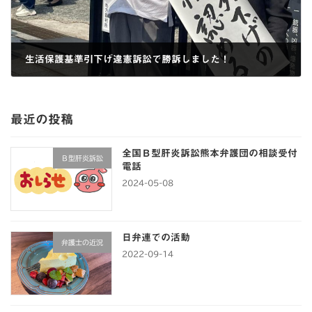
生活保護基準引下げ違憲訴訟で勝訴しました！
2022-05-25
最近の投稿
全国Ｂ型肝炎訴訟熊本弁護団の相談受付
Ｂ型肝炎訴訟
電話
2024-05-08
日弁連での活動
弁護士の近況
2022-09-14